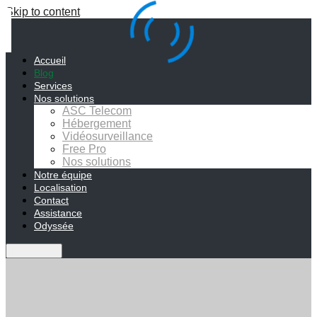
Skip to content
Accueil
Blog
Services
Nos solutions
ASC Telecom
Hébergement
Vidéosurveillance
Free Pro
Nos solutions
Notre équipe
Localisation
Contact
Assistance
Odyssée
Main menu